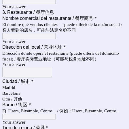
Your answer
3. Restaurante / 餐厅信息
Nombre comercial del restaurante / 餐厅商号
*
El nombre que ven los clientes — puede diferir de la razón social /
客人看到的店名，可能与法定名称不同
Your answer
Dirección del local / 营业地址
*
Dirección donde opera el restaurante (puede diferir del domicilio
fiscal) / 餐厅实际营业地址（可能与税务地址不同）
Your answer
Ciudad / 城市
*
Madrid
Barcelona
Otra / 其他
Barrio / 街区
*
Ej. Usera, Eixample, Centro... / 例如：Usera, Eixample, Centro...
Your answer
Tipo de cocina / 菜系
*