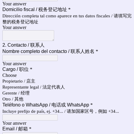
Your answer
Domicilio fiscal / 税务登记地址
*
Dirección completa tal como aparece en tus datos fiscales / 请填写完
整的税务登记地址
Your answer
2. Contacto / 联系人
Nombre completo del contacto / 联系人姓名
*
Your answer
Cargo / 职位
*
Choose
Propietario / 店主
Representante legal / 法定代表人
Gerente / 经理
Otro / 其他
Teléfono o WhatsApp / 电话或 WhatsApp
*
Incluye prefijo de país, ej. +34... / 请加国家区号，例如 +34...
Your answer
Email / 邮箱
*