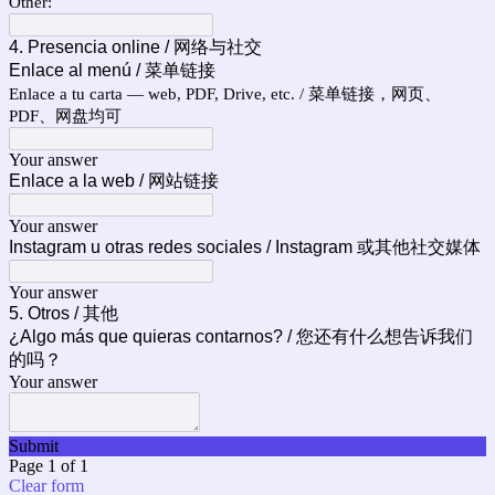
Other:
4. Presencia online / 网络与社交
Enlace al menú / 菜单链接
Enlace a tu carta — web, PDF, Drive, etc. / 菜单链接，网页、
PDF、网盘均可
Your answer
Enlace a la web / 网站链接
Your answer
Instagram u otras redes sociales / Instagram 或其他社交媒体
Your answer
5. Otros / 其他
¿Algo más que quieras contarnos? / 您还有什么想告诉我们
的吗？
Your answer
Submit
Page 1 of 1
Clear form