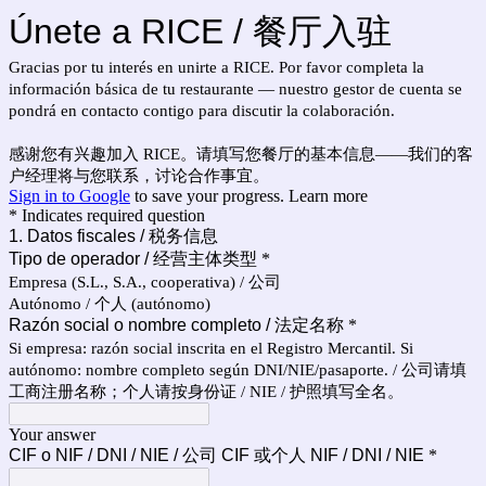
Únete a RICE / 餐厅入驻
Gracias por tu interés en unirte a RICE. Por favor completa la
información básica de tu restaurante — nuestro gestor de cuenta se
pondrá en contacto contigo para discutir la colaboración.
感谢您有兴趣加入 RICE。请填写您餐厅的基本信息——我们的客
户经理将与您联系，讨论合作事宜。
Sign in to Google
to save your progress.
Learn more
* Indicates required question
1. Datos fiscales / 税务信息
Tipo de operador / 经营主体类型
*
Empresa (S.L., S.A., cooperativa) / 公司
Autónomo / 个人 (autónomo)
Razón social o nombre completo / 法定名称
*
Si empresa: razón social inscrita en el Registro Mercantil. Si
autónomo: nombre completo según DNI/NIE/pasaporte. / 公司请填
工商注册名称；个人请按身份证 / NIE / 护照填写全名。
Your answer
CIF o NIF / DNI / NIE / 公司 CIF 或个人 NIF / DNI / NIE
*