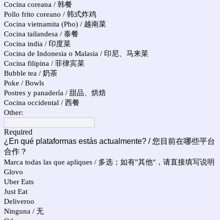
Cocina coreana / 韩餐
Pollo frito coreano / 韩式炸鸡
Cocina vietnamita (Pho) / 越南菜
Cocina tailandesa / 泰餐
Cocina india / 印度菜
Cocina de Indonesia o Malasia / 印尼、马来菜
Cocina filipina / 菲律宾菜
Bubble tea / 奶茶
Poke / Bowls
Postres y panadería / 甜品、烘焙
Cocina occidental / 西餐
Other:
Required
¿En qué plataformas estás actualmente? / 您目前在哪些平台
合作？
Marca todas las que apliques / 多选；如有"其他"，请直接填写说明
Glovo
Uber Eats
Just Eat
Deliveroo
Ninguna / 无