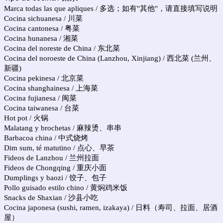
Marca todas las que apliques / 多选；如有"其他"，请直接填写说明
Cocina sichuanesa / 川菜
Cocina cantonesa / 粤菜
Cocina hunanesa / 湘菜
Cocina del noreste de China / 东北菜
Cocina del noroeste de China (Lanzhou, Xinjiang) / 西北菜 (兰州、
新疆)
Cocina pekinesa / 北京菜
Cocina shanghainesa / 上海菜
Cocina fujianesa / 闽菜
Cocina taiwanesa / 台菜
Hot pot / 火锅
Malatang y brochetas / 麻辣烫、串串
Barbacoa china / 中式烧烤
Dim sum, té matutino / 点心、早茶
Fideos de Lanzhou / 兰州拉面
Fideos de Chongqing / 重庆小面
Dumplings y baozi / 饺子、包子
Pollo guisado estilo chino / 黄焖鸡米饭
Snacks de Shaxian / 沙县小吃
Cocina japonesa (sushi, ramen, izakaya) / 日料（寿司、拉面、居酒
屋）