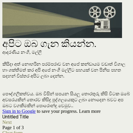
අපිට ඔබ ගැන කියන්න.
ආදරණීය නංගි, මල්ලී
කිසිදා අත් නොහරින පරම්පරාව වන අපේ කන්ඩායම වඩාත් විශාල
හා ශක්තිමත් කර අපි අපේ නංගි මල්ලිට සහයක් වන පිනිස පහත
සදහන් විස්තර අපිට ලබා දෙන්න.
පෞද්ගලිකත්වය. ඔබ විසින් සපයන සියලු තොරතුරු කිසි විටක ඔබේ
අවසරයකින් තොරව කිසිදු පුද්ගලයෙකුට ලබා නොදෙන බවට අප
ඔබට වගකීමකින් පොරොන්දු වෙමුව..
Sign in to Google
to save your progress.
Learn more
Untitled Title
Next
Page 1 of 3
Clear form