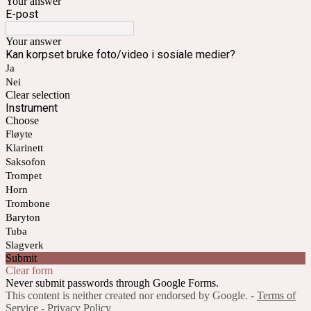
Your answer
E-post
Your answer
Kan korpset bruke foto/video i sosiale medier?
Ja
Nei
Clear selection
Instrument
Choose
Fløyte
Klarinett
Saksofon
Trompet
Horn
Trombone
Baryton
Tuba
Slagverk
Submit
Clear form
Never submit passwords through Google Forms.
This content is neither created nor endorsed by Google. -
Terms of
Service
-
Privacy Policy