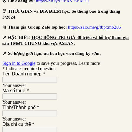
🌟
Link đăng ký:
https://bit.ly/IDEAS_SEACO
⏰
THỜI GIAN và
ĐỊA ĐIỂM học
: Sẽ thông báo trong tháng
3/2024
🔖
Tham gia Group Zalo lớp
học
:
https://zalo.me/g/fbpxmb205
📌
ĐẶC BIỆT:
HỌC BỔNG TRỊ GIÁ 30 triệu và hỗ trợ tham gia
sàn TMĐT CHUNG khu vực ASEAN.
📌
Số
lượng giới hạn, ưu tiên học viên đăng ký sớm.
Sign in to Google
to save your progress.
Learn more
* Indicates required question
Tên Doanh nghiệp
*
Your answer
Mã số thuế
*
Your answer
Tỉnh/Thành phố
*
Your answer
Địa chỉ cụ thể
*