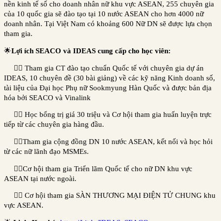
nền kinh tế số cho doanh nhân nữ khu vực ASEAN, 255 chuyên gia
của 10 quốc gia sẽ đào tạo tại 10 nước ASEAN cho hơn 4000 nữ
doanh nhân. Tại Việt Nam có khoảng 600 Nữ DN sẽ được lựa chọn
tham gia.
🌟
Lợi ích
SEACO và IDEAS cung cấp
cho học viên:
👉🏻 Tham gia CT đào tạo chuẩn Quốc tế với chuyên gia dự án
IDEAS, 10 chuyên đề (30 bài giảng) về các kỹ năng Kinh doanh số,
tài liệu của Đại học Phụ nữ Sookmyung Hàn Quốc và được bản địa
hóa bởi SEACO và Vinalink
👉🏻
Học bổng trị giá 30 triệu và
Cơ hội tham gia huấn luyện trực
tiếp từ các chuyên gia hàng đầu.
👉🏻Tham gia cộng đồng DN 10 nước ASEAN, kết nối và học hỏi
từ các nữ lãnh đạo MSMEs.
👉🏻Cơ hội tham gia Triển lãm Quốc tế cho nữ DN khu vực
ASEAN tại nước ngoài.
👉🏻 Cơ hội tham gia SÀN THƯƠNG MẠI ĐIỆN TỬ CHUNG khu
vực ASEAN.