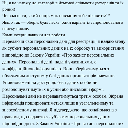
Ні, я не належу до категорії військової спільноти (ветеранів та їх
родин)
Чи знаєш ти, який напрямок навчання тебе цікавить?
*
Якщо так — обери, будь ласка, один варіант із запропонованого
списку нижче.
Компʼютерні навички для роботи
Передаючи свої персональні дані для реєстрації, я
надаю згоду
як суб'єкт персональних даних на їх обробку та використання
відповідно до Закону України «Про захист персональних
даних». Персональні дані, надані учасницями, є
конфіденційною інформацією. Вони зберігатимуться з
обмеженим доступом у базі даних організаторів навчання.
Уповноважені на доступ до бази даних особи не
розголошуватимуть їх в усній або письмовій формі.
Персональні дані не передаватимуться третім особам. Зібрана
інформація поширюватиметься лише в узагальненому та
знеособленому вигляді. Я підтверджую, що ознайомлена з
правами, що надаються суб’єктам персональних даних
відповідно до ст. 8 Закону України «Про захист персональних