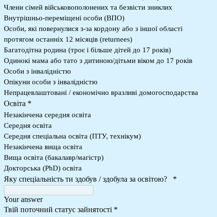
Члени сімей військовополонених та безвісти зниклих
Внутрішньо-переміщені особи (ВПО)
Особи, які повернулися з-за кордону або з іншої області
протягом останніх 12 місяців (returnees)
Багатодітна родина (троє і більше дітей до 17 років)
Одинокі мама або тато з дитиною/дітьми віком до 17 років
Особи з інвалідністю
Опікуни особи з інвалідністю
Непрацевлаштовані / економічно вразливі домогосподарства
Освіта
*
Незакінчена середня освіта
Середня освіта
Середня спеціальна освіта (ПТУ, технікум)
Незакінчена вища освіта
Вища освіта (бакалавр/магістр)
Докторська (PhD) освіта
Яку спеціальність ти здобув / здобула за освітою?
*
Your answer
Твій поточний статус зайнятості
*