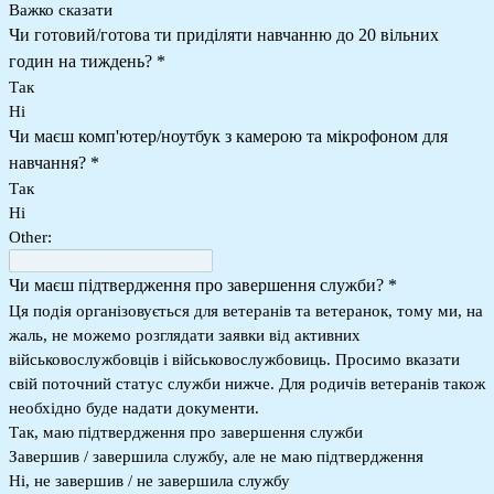
Важко сказати
Чи готовий/готова ти приділяти навчанню до 20 вільних
годин на тиждень?
*
Так
Ні
Чи маєш комп'ютер/ноутбук з камерою та мікрофоном для
навчання?
*
Так
Ні
Other:
Чи маєш підтвердження про завершення служби?
*
Ця подія організовується для ветеранів та ветеранок, тому ми, на
жаль, не можемо розглядати заявки від активних
військовослужбовців і військовослужбовиць. Просимо вказати
свій поточний статус служби нижче. Для родичів ветеранів також
необхідно буде надати документи.
Так, маю підтвердження про завершення служби
Завершив / завершила службу, але не маю підтвердження
Ні, не завершив / не завершила службу