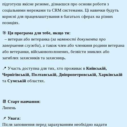
підготуєш якісне резюме, дізнаєшся про основи роботи з
соціальними мережами та CRM системами. Ці навички будуть
корисні для працевлаштування в багатьох сферах на різних
позиціях.
🎯 
Ця програма для тебе, якщо ти:
– ветеран або ветеранка (
за наявності документа про
завершення служби
), а також член або членкиня родини ветерана
або ветеранки, військовополонених, безвісти зниклих або
загиблих захисників та захисниць.
📍 Участь доступна для тих, хто проживає в 
Київській, 
Чернігівській, Полтавській, Дніпропетровській, Харківській 
та
 Сумській 
областях.
📆 
Старт навчання:
Липень
📌 
Увага:
Після заповнення перед зарахуванням необхідно надати 