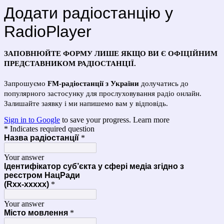
Додати радіостанцію у
RadioPlayer
ЗАПОВНЮЙТЕ ФОРМУ ЛИШЕ ЯКЩО ВИ Є ОФІЦІЙНИМ
ПРЕДСТАВНИКОМ РАДІОСТАНЦІЇ.
Запрошуємо
FM-радіостанції з України
долучатись до
популярного застосунку для прослуховування радіо онлайн.
Залишайте заявку і ми напишемо вам у відповідь.
Sign in to Google
to save your progress.
Learn more
* Indicates required question
Назва радіостанції
*
Your answer
Ідентифікатор суб’єкта у сфері медіа згідно з
реєстром НацРади
(Rxx-xxxxx)
*
Your answer
Місто мовлення
*