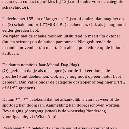
neem even contact op of kies bij 12 jaar of ouder voor de categorie
schakelmotor).
Is deelnemer 155 cm of langer en 12 jaar of ouder, dan mag het op
de (S) schakelmotor 12"(MIR GP.2) deelnemen. Ook als je nog nooit
eerder gereden hebt.
We rijden met de schakelmotoren uitsluitend in maart t/m oktober
(buiten seizoen) op de buiten parcoursen. Niet gedurende de
maanden november t/m maart. Dan alleen pocketbike op de indoor
kartbaan.
De datum notatie is Jaar-Maand-Dag (dag)
(O) geeft aan dat je als opstapper (voor de 1e keer doe je de
proefles) kunt deelnemen. Ook als je nog nooit op een motor hebt
gereden. Dan val je onder de categorie opstapper of beginner (P1/P2
of S1/S2 groepen)
Datum ** : ** betekend dat het afhankelijk is van het weer of de
sportdag kan doorgaan. Aanmelding kan doorgeschoven worden.
Bevestiging (doorgang ja/nee) is de woensdag/donderdag
voorafgaande, via WhatsApp!
Plaatsnaam* : * betekend dat er de avond ervoor overnacht kan