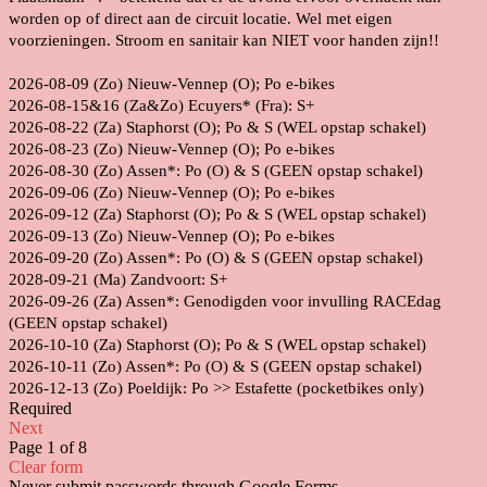
worden op of direct aan de circuit locatie. Wel met eigen
voorzieningen. Stroom en sanitair kan NIET voor handen zijn!!
2026-08-09 (Zo) Nieuw-Vennep (O); Po e-bikes
2026-08-15&16 (Za&Zo) Ecuyers* (Fra): S+
2026-08-22 (Za) Staphorst (O); Po & S (WEL opstap schakel)
2026-08-23 (Zo) Nieuw-Vennep (O); Po e-bikes
2026-08-30 (Zo) Assen*: Po (O) & S (GEEN opstap schakel)
2026-09-06 (Zo) Nieuw-Vennep (O); Po e-bikes
2026-09-12 (Za) Staphorst (O); Po & S (WEL opstap schakel)
2026-09-13 (Zo) Nieuw-Vennep (O); Po e-bikes
2026-09-20 (Zo) Assen*: Po (O) & S (GEEN opstap schakel)
2028-09-21 (Ma) Zandvoort: S+
2026-09-26 (Za) Assen*: Genodigden voor invulling RACEdag
(GEEN opstap schakel)
2026-10-10 (Za) Staphorst (O); Po & S (WEL opstap schakel)
2026-10-11 (Zo) Assen*: Po (O) & S (GEEN opstap schakel)
2026-12-13 (Zo) Poeldijk: Po >> Estafette (pocketbikes only)
Required
Next
Page 1 of 8
Clear form
Never submit passwords through Google Forms.