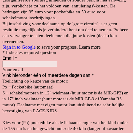
georganiseerde sportdag afmelden of zonder bericht niet aanwezig
zijn, verplicht je tot het voldoen van 'annulerings'-kosten. De
bedragen zijn 35 euro voor pocketbike en 50 euro voor
schakelmotor inschrijvingen.
Bij inschrijving voor deelname op de 'grote circuits' is er geen
restitutie mogelijk als je verhinderd bent om deel te nemen. Probeer
een vervanger te laten deelnemen die jouw kosten (deels) kan
overnemen.
Sign in to Google
to save your progress.
Learn more
* Indicates required question
Email
*
Your email
Vink hieronder één of meerdere dagen aan
*
Toelichting op keuze van de motor:
Po = Pocketbike (automaat)
S = schakelmotoren in 12" wielmaat (huur motor is de MIR-GP2) en
in 17" inch wielmaat (huur motor is de MIR GP-3 of Yamaha R3
motor). Deelname met eigen motor kan uitsluitend na schriftelijke
bevestiging van RACE-KIDS.
Kies voor (Po) pocketbike als de lichaamslengte van het kind onder
de 155 cm is en het gewicht onder de 40 kilo (langer of zwaarder