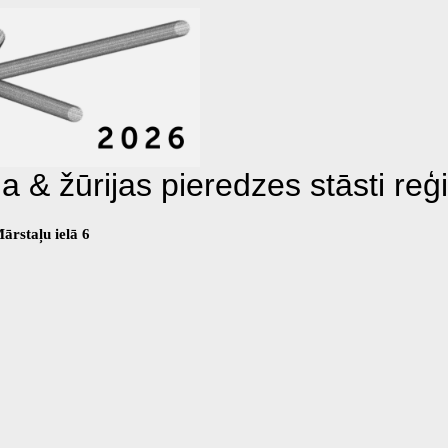
& žūrijas pieredzes stāsti reģi
ārstaļu ielā 6