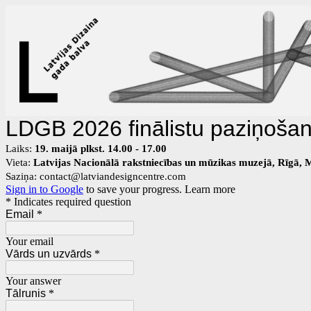
LDGB 2026 finālistu paziņošana 
Laiks:
19. maijā plkst. 14.00 - 17.00
Vieta:
Latvijas Nacionālā rakstniecības un mūzikas muzejā, Rīgā, M
Saziņa: contact@latviandesigncentre.com
Sign in to Google
to save your progress.
Learn more
* Indicates required question
Email
*
Your email
Vārds un uzvārds
*
Your answer
Tālrunis
*