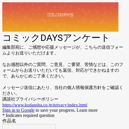
コミックDAYSアンケート
編集部宛に、ご感想や応援メッセージが、こちらの送信フォー
ムよりお送りいただけます。
なお感想以外のご質問、ご意見、ご要望、苦情などは、このフ
ォームからお送りいただいても返信、対応ができかねますの
で、あらかじめご了承ください。
メッセージ送信にあたり、当社の個人情報保護方針をご確認く
ださい。
講談社プライバシーポリシー
https://www.kodansha.co.jp/privacy/index.html
Sign in to Google
to save your progress.
Learn more
* Indicates required question
作品名