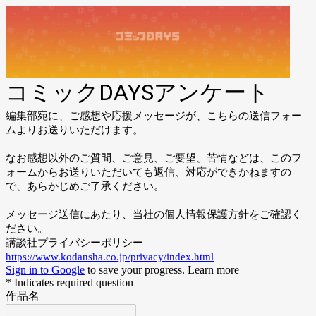
コミックDAYSアンケート
編集部宛に、ご感想や応援メッセージが、こちらの送信フォー
ムよりお送りいただけます。
なお感想以外のご質問、ご意見、ご要望、苦情などは、このフ
ォームからお送りいただいても返信、対応ができかねますの
で、あらかじめご了承ください。
メッセージ送信にあたり、当社の個人情報保護方針をご確認く
ださい。
講談社プライバシーポリシー
https://www.kodansha.co.jp/privacy/index.html
Sign in to Google
to save your progress.
Learn more
* Indicates required question
作品名