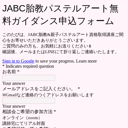
JABC胎教パステルアート無
料ガイダンス申込フォーム
このたびは、JABC胎教&親子パステルアート資格取得講座ご関
心をお寄せいただきありがとうございます。
ご質問のみの方も、お気軽にお送りください🌷
確認後、メールまたはLINEにて折り返しご連絡いたします。
Sign in to Google
to save your progress.
Learn more
* Indicates required question
お名前
*
Your answer
メールアドレスをご記入ください。
*
※Gmailなど連絡のつくアドレスをお願いします
Your answer
相談会ご希望の参加方法
*
オンライン（zoom）
講師宅にてリアル対面