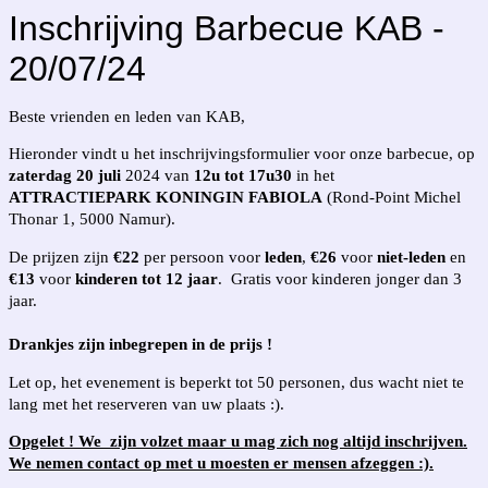
Inschrijving Barbecue KAB -
20/07/24
Beste vrienden en leden van KAB,
Hieronder vindt u het inschrijvingsformulier voor onze barbecue, op
zaterdag 20 juli
2024 van
12u tot 17u30
in het
ATTRACTIEPARK KONINGIN FABIOLA
(Rond-Point Michel
Thonar 1, 5000 Namur).
De prijzen zijn
€22
per persoon voor
leden
,
€26
voor
niet-leden
en
€13
voor
kinderen tot 12 jaar
.
Gratis voor kinderen jonger dan 3
jaar.
Drankjes zijn inbegrepen in de prijs !
Let op, het evenement is beperkt tot 50 personen, dus wacht niet te
lang met het reserveren van uw plaats :).
Opgelet ! We zijn volzet maar u mag zich nog altijd inschrijven.
We nemen contact op met u moesten er mensen afzeggen :).