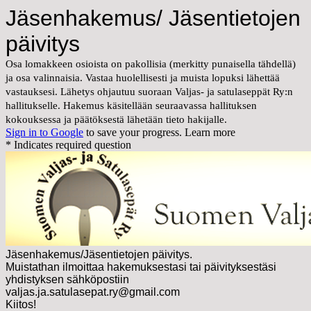
Jäsenhakemus/ Jäsentietojen
päivitys
Osa lomakkeen osioista on pakollisia (merkitty punaisella tähdellä)
ja osa valinnaisia. Vastaa huolellisesti ja muista lopuksi lähettää
vastauksesi. Lähetys ohjautuu suoraan Valjas- ja satulaseppät Ry:n
hallitukselle. Hakemus käsitellään seuraavassa hallituksen
kokouksessa ja päätöksestä lähetään tieto hakijalle.
Sign in to Google
to save your progress.
Learn more
* Indicates required question
Jäsenhakemus/Jäsentietojen päivitys.
Muistathan ilmoittaa hakemuksestasi tai päivityksestäsi
yhdistyksen sähköpostiin
valjas.ja.satulasepat.ry@gmail.com
Kiitos!