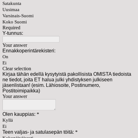
Satakunta
Uusimaa
Varsinais-Suomi
Koko Suomi
Required
Y-tunnus:
Your answer
Ennakkoperintärekisteri:
On
Ei
Clear selection
Kirjaa tähän edellä kysytyistä pakollisista OMISTA tiedoista
ne tiedot, joita ET halua julki yhdistyksen julkiseen
jäsenlistaan! (esim. Lähiosoite, Postinumero,
Postitoimipaikka)
Your answer
Olen kauppias:
*
Kyllä
Ei
Teen valjas- ja satulasepän töitä:
*