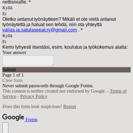
nettisivuille.
*
Kyllä
Ei
Oletko antanut työnäytteen? Mikäli et ole vielä antanut
työnäytettä ja haluat sen tehdä, niin ota yhteyttä
valjas.ja.satulasepat.ry@gmail.com
.
*
Kyllä
Ei
Kerro lyhyesti itsestäsi, esim. koulutus ja työkokemus alalta:
Your answer
Submit
Page 1 of 1
Clear form
Never submit passwords through Google Forms.
This content is neither created nor endorsed by Google. -
Terms of
Service
-
Privacy Policy
Does this form look suspicious?
Report
Forms