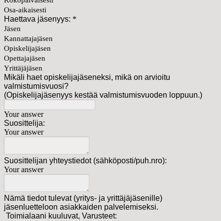
Kokopäiväisesti
Osa-aikaisesti
Haettava jäsenyys:
*
Jäsen
Kannattajajäsen
Opiskelijajäsen
Opettajajäsen
Yrittäjäjäsen
Mikäli haet opiskelijajäseneksi, mikä on arvioitu
valmistumisvuosi?
(Opiskelijajäsenyys kestää valmistumisvuoden loppuun.)
Your answer
Suosittelija:
Your answer
Suosittelijan yhteystiedot (sähköposti/puh.nro):
Your answer
Nämä tiedot tulevat (yritys- ja yrittäjäjäsenille)
jäsenluetteloon asiakkaiden palvelemiseksi.
Toimialaani kuuluvat, Varusteet: