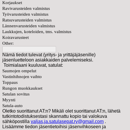
Korjaukset
Ravivarusteiden valmistus
Työvarusteiden valmistus
Ratsuvarusteiden valmistus
Lännenvarusteiden valmistus
Laukkujen, koteloiden, tms. valmistus
Koiravarusteet
Other:
Nämä tiedot tulevat (yritys- ja yrittäjäjäsenille)
jäsenluetteloon asiakkaiden palvelemiseksi.
Toimialaani kuuluvat, satulat:
Saumojen ompelut
Vastinhihnojen vaihto
Toppaus
Rungon muokkaukset
Satulan sovitus
Myynti
Satula-auto
Oletko suorittanut AT:n? Mikäli olet suorittanut AT:n, lähetä
tutkintotodistuksestasi skannattu kopio tai valokuva
sähköpostilla
valjas.ja.satulasepat.ry@gmail.com
.
Lisäämme tiedon jäsentietoihisi jäsenvihkoseen ja