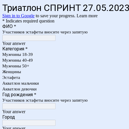
Триатлон СПРИНТ 27.05.202
Sign in to Google
to save your progress.
Learn more
* Indicates required question
ФИО
*
Участников эстафеты вносите через запятую
Your answer
Категория
*
Мужчины 18-39
Мужчины 40-49
Мужчины 50+
Женщины
Эстафета
Акватлон мальчики
Акватлон девочки
Год рождения
*
Участников эстафеты вносите через запятую
Your answer
Город
Your answer