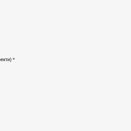
екти)
*