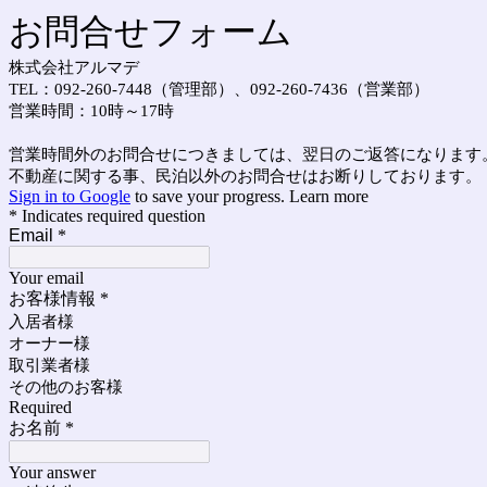
お問合せフォーム
株式会社アルマデ
TEL：092-260-7448（管理部）、092-260-7436（営業部）
営業時間：10時～17時
営業時間外のお問合せにつきましては、翌日のご返答になります
不動産に関する事、民泊以外のお問合せはお断りしております。
Sign in to Google
to save your progress.
Learn more
* Indicates required question
Email
*
Your email
お客様情報
*
入居者様
オーナー様
取引業者様
その他のお客様
Required
お名前
*
Your answer