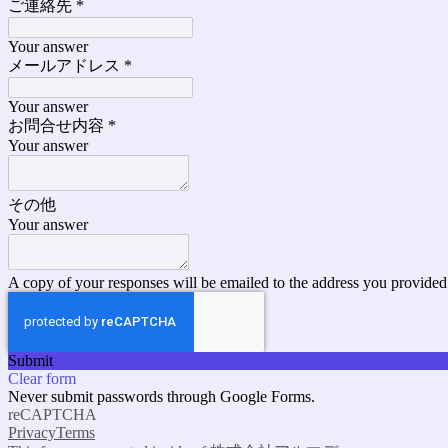
ご連絡先
*
Your answer
メールアドレス
*
Your answer
お問合せ内容
*
Your answer
その他
Your answer
A copy of your responses will be emailed to the address you provided
Submit
Clear form
Never submit passwords through Google Forms.
reCAPTCHA
Privacy
Terms