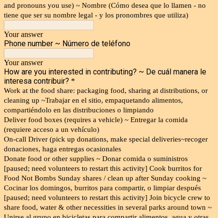
and pronouns you use) ~ Nombre (Cómo desea que lo llamen - no
tiene que ser su nombre legal - y los pronombres que utiliza)
Your answer
Phone number ~ Número de teléfono
Your answer
How are you interested in contributing? ~ De cuál manera le
interesa contribuir?
*
Work at the food share: packaging food, sharing at distributions, or
cleaning up ~Trabajar en el sitio, empaquetando alimentos,
compartiéndolo en las distribuciones o limpiando
Deliver food boxes (requires a vehicle) ~ Entregar la comida
(requiere acceso a un vehículo)
On-call Driver (pick up donations, make special deliveries~recoger
donaciones, haga entregas ocasionales
Donate food or other supplies ~ Donar comida o suministros
[paused; need volunteers to restart this activity] Cook burritos for
Food Not Bombs Sunday shares / clean up after Sunday cooking ~
Cocinar los domingos, burritos para compartir, o limpiar después
[paused; need volunteers to restart this activity] Join bicycle crew to
share food, water & other necessities in several parks around town ~
Unirse al grupo en bicicletas para compartir alimentos, agua y otras