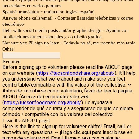
necesidades en varios parques
Spanish translation ~ traducción ingles–español
Answer phone calls/email ~ Contestar llamadas telefónicas y correo
electrónico
Help with social media posts and/or graphic design ~ Ayudar con
publicaciones en redes sociales y / o diseño gráfico.
Not sure yet; I'll sign up later ~ Todavía no sé, me inscribo más tarde
Other:
Required
Before signing up to volunteer, please read the ABOUT page
on our website (
https://tucsonfoodshare.org/about/
). It’ll help
you understand what we’re about and make sure you feel
comfortable/compatible with the values of the collective. ~
Antes de inscribirse como voluntario, favor de leer la página
ABOUT (Acerca de) en nuestro sitio web
(
https://tucsonfoodshare.org/about/
). Le ayudará a
comprender de qué se trata y a asegurarse de que se sienta
cómodo / compatible con los valores del colectivo.
I read the ABOUT page!
Here is the link to sign up for volunteer shifts! Email, call, or
text with any questions. ~ ¡Haga clic aquí para inscribirse en
turnos de voluntarios! Email, llame o text con cualquier