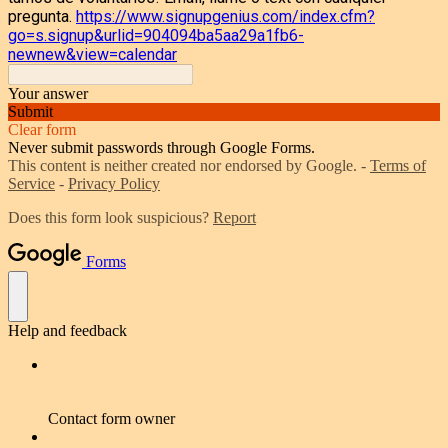
pregunta.
https://www.signupgenius.com/index.cfm?
go=s.signup&urlid=904094ba5aa29a1fb6-
newnew&view=calendar
Your answer
Submit
Clear form
Never submit passwords through Google Forms.
This content is neither created nor endorsed by Google. -
Terms of
Service
-
Privacy Policy
Does this form look suspicious?
Report
Forms
Help and feedback
Contact form owner