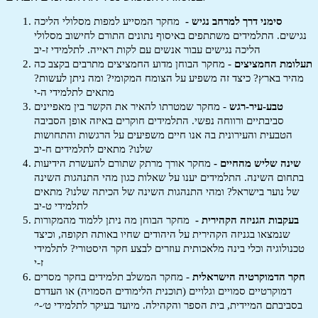
סימני דרך למרחב נגיש -
מחקר המסייע למפות מסלולי הליכה
נגישים. התלמידים משתתפים באיסוף נתונים התורם לחישוב מסלולי
הליכה נגישים עבור אנשים עם לקות ראייה. לתלמידי ז-יב
תעלומת החמציצים
- מחקר הבוחן מדוע החמציצים מתרבים בקצב כה
מהיר בארץ? כיצד זה משפיע על הצומח המקומי? ומה ניתן לעשות?
מתאים לתלמידי ה-י
טבע-עיר-רגש
- מחקר שמטרתו להאיר את הקשר בין מאפיינים
סביבתיים ורווחה נפשי. התלמידים חוקרים באיזה אופן הסביבה
הטבעית והעירונית בה אנו חיים משפיעים על הרגשות והתחושות
שלנו? מתאים לתלמידים ח-יב
שינה שליש מהחיים -
מחקר אורך מרתק שתורם להעשרת הידיעות
בתחום השינה. התלמידים יענו על שאלות כגון מהי התנהגות השינה
של נוער בישראל? ומהי התנהגות השינה של הכיתה שלנו? מתאים
לתלמידי ט-יב
בעקבות הגניזה הקהירית -
מחקר הבוחן מה ניתן ללמוד מהמקורות
שנמצאו בגניזה הקהירית על היהודים שחיו באותה תקופה, וכיצד
טכנולוגיה וכלי בינה מלאכותית עוזרים לבצע חקר היסטורי? לתלמידי
ז-י
חקר הדמוקרטיה הישראלית
- מחקר המשלב תלמידים בחקר מסרים
דמוקרטיים סמויים וגלויים (תוכנית הלימודים הסמויה) או העדרם
בסביבתם המיידית, בית הספר והקהילה. מיועד בעיקר לתלמידי ט׳-י׳