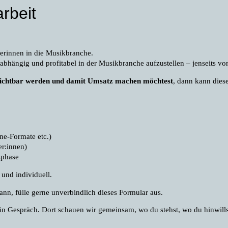
rbeit
erinnen in die Musikbranche.
unabhängig und profitabel in der Musikbranche aufzustellen – jenseits v
 sichtbar werden und damit Umsatz machen möchtest
, dann kann dies
ne-Formate etc.)
r:innen)
sphase
h und individuell.
ann, fülle gerne unverbindlich dieses Formular aus.
ein Gespräch.
Dort schauen wir gemeinsam, wo du stehst, wo du hinwillst 