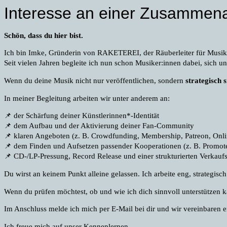
Interesse an einer Zusammena
Schön, dass du hier bist.
Ich bin Imke, Gründerin von RAKETEREI, der Räuberleiter für Musik
Seit vielen Jahren begleite ich nun schon Musiker:innen dabei, sich 
Wenn du deine Musik nicht nur veröffentlichen, sondern
strategisch
In meiner Begleitung arbeiten wir unter anderem an:
📌 der Schärfung deiner Künstlerinnen*-Identität
📌 dem Aufbau und der Aktivierung deiner Fan-Community
📌 klaren Angeboten (z. B. Crowdfunding, Membership, Patreon, Onli
📌 dem Finden und Aufsetzen passender Kooperationen (z. B. Promote
📌 CD-/LP-Pressung, Record Release und einer strukturierten Verkauf
Du wirst an keinem Punkt alleine gelassen.
Ich arbeite eng, strategisc
Wenn du prüfen möchtest, ob und wie ich dich sinnvoll unterstützen k
Im Anschluss melde ich mich per E-Mail bei dir und wir vereinbaren 
Ich freue mich auf unser Kennenlernen.