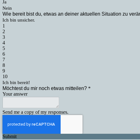
Ja
Nein
Wie bereit bist du, etwas an deiner aktuellen Situation zu ver
Ich bin unsicher.
1
2
3
4
5
6
7
8
9
10
Ich bin bereit!
Möchtest du mir noch etwas mitteilen?
*
Your answer
Send me a copy of my responses.
Submit