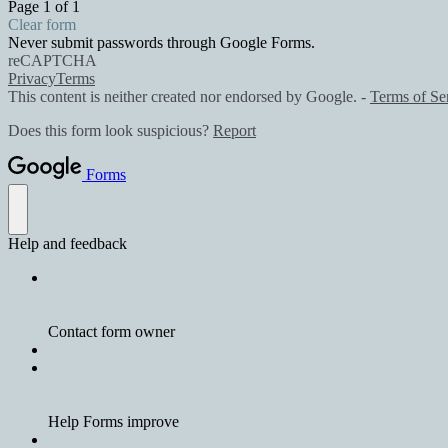
Page 1 of 1
Clear form
Never submit passwords through Google Forms.
reCAPTCHA
Privacy
Terms
This content is neither created nor endorsed by Google. -
Terms of Se
Does this form look suspicious?
Report
Forms
Help and feedback
Contact form owner
Help Forms improve