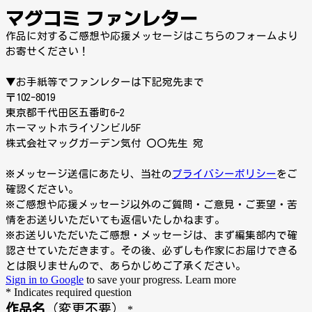
マグコミ ファンレター
作品に対するご感想や応援メッセージはこちらのフォームより
お寄せください！
▼お手紙等で
ファンレターは下記宛先まで
〒102-8019
東京都千代田区五番町6-2
ホーマットホライゾンビル5F
株式会社マッグガーデン気付
〇〇先生 宛
※メッセージ送信にあたり、当社の
プライバシーポリシー
をご
確認ください。
※
ご感想や応援メッセージ以外のご質問・ご意見・ご要望・苦
情をお送りいただいても返信いたしかねます。
※お送りいただいたご感想・メッセージは、
まず編集部内で確
認させていただきます。その後、
必ずしも作家にお届けできる
とは限りませんので、あらかじめご了承ください。
Sign in to Google
to save your progress.
Learn more
* Indicates required question
作品名
（変更不要）
*