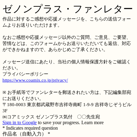
ゼノンプラス・ファンレター
作品に対するご感想や応援メッセージを、こちらの送信フォー
ムよりお送りいただけます。
なおご感想や応援メッセージ以外のご質問、ご意見、ご要望、
苦情などは、このフォームからお送りいただいても返信、対応
ができかねますので、あらかじめご了承ください。
メッセージ送信にあたり、当社の個人情報保護方針をご確認く
ださい。
プライバシーポリシー
https://www.coamix.co.jp/privacy/
※ お手紙等でファンレターを郵送されたい方は、下記編集部宛
にお送りください。
〒180-0003 東京都武蔵野市吉祥寺南町 1-9-9 吉祥寺じぞうビル
3F
㈱コアミックス ゼノンプラス気付 〇〇先生宛
Sign in to Google
to save your progress.
Learn more
* Indicates required question
作品名（自動入力）
*