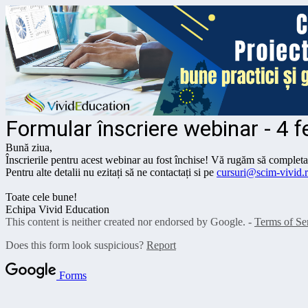
Formular înscriere webinar - 4 f
Bună ziua,
Înscrierile pentru acest webinar au fost închise! Vă rugăm să complet
Pentru alte detalii nu ezitați să ne contactați si pe
cursuri@scim-vivid.
Toate cele bune!
Echipa Vivid Education
This content is neither created nor endorsed by Google. -
Terms of Se
Does this form look suspicious?
Report
Forms