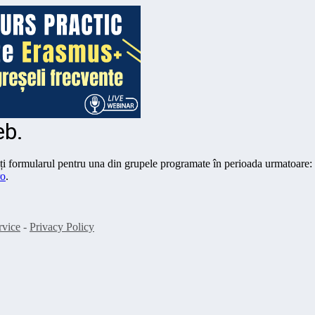
eb.
ați formularul pentru una din grupele programate în perioada urmatoare:
ro
.
rvice
-
Privacy Policy