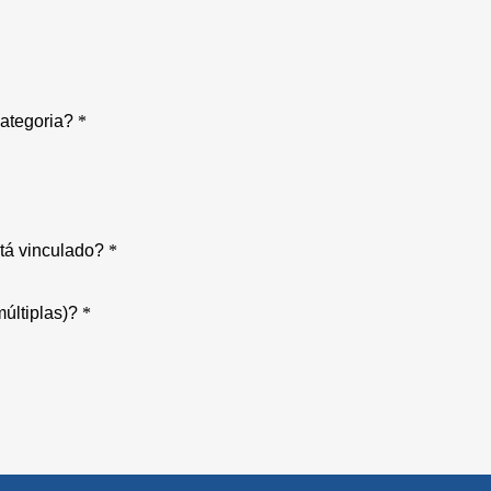
categoria?
*
stá vinculado?
*
últiplas)?
*