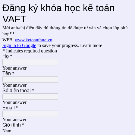
Đăng ký khóa học kế toán
VAFT
Mời anh/chị điền đầy đủ thông tin để được tư vấn và chọn lớp phù
hợp!!!
WEB:
www.ketoanthue.vn
Sign in to Google
to save your progress.
Learn more
* Indicates required question
Họ
*
Your answer
Tên
*
Your answer
Số điện thoại
*
Your answer
Email
*
Your answer
Giới tính
*
Nam