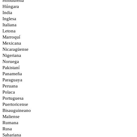
Hondureña
Húngara
India
Inglesa
Italiana
Letona
Marroquí
Mexicana
Nicaragüense
Nigeriana
Noruega
Pakistaní
Panameña
Paraguaya
Peruana
Polaca
Portuguesa
Puertoricense
Bisauguineano
Maliense
Rumana
Rusa
Sahariana