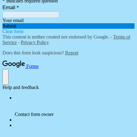
* Indicates required question
Email
*
Your email
Submit
Clear form
This content is neither created nor endorsed by Google. -
Terms of
Service
-
Privacy Policy
Does this form look suspicious?
Report
Forms
Help and feedback
Contact form owner