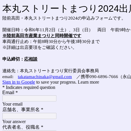
本丸ストリートまつり2024出
陸前高田・本丸ストリートまつり2024の申込みフォームです。
開催日時：令和6年11月2日（土）、3日（日） 両日 午前9時か
※陸前高田市産業まつりと同時開催です
車両通行止め：午前8時30分から午後3時30分まで
※詳細は出店要項をご確認ください。
申込締切：
応相談
連絡先：本丸ストリートまつり実行委員会
事務局
e
mail:
takatamachinaka@gmail.com
／
携帯
090-6896-7666
（永
Sign in to Google
to save your progress.
Learn more
* Indicates required question
Email
*
Your email
店舗名、事業所名
*
Your answer
代表者名、役職名
*