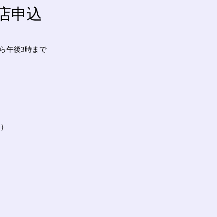
店申込
ら午後3時まで
山）