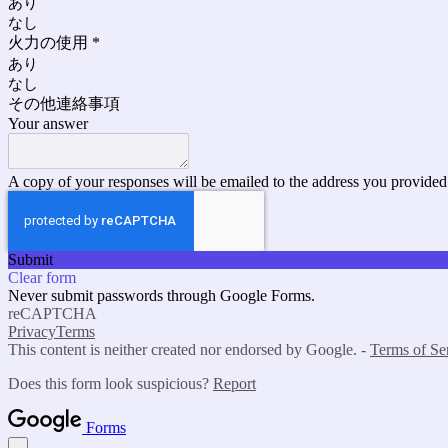
あり
なし
火力の使用
*
あり
なし
その他連絡事項
Your answer
A copy of your responses will be emailed to the address you provided
Submit
Clear form
Never submit passwords through Google Forms.
reCAPTCHA
Privacy
Terms
This content is neither created nor endorsed by Google. -
Terms of Se
Does this form look suspicious?
Report
Forms