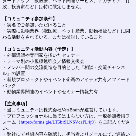
タートアップ、獣医療、ペット関連サービス、アカデミア、行
政、投資家など）は特に限定しません。
【コミュニティ参加条件】
・実名でご参加いただけること
・実際に動物業界（獣医療、ペット産業、動物福祉など）に関
わる活動をされている、または検討していること
【コミュニティ活動内容（予定）】
・外部講師や専門家を招いたセミナー
・テーマ別の小規模勉強会／情報交換会
・メンバー間の交流促進を目的とした「相談・交流チャンネ
ル」の設置
・新規プロジェクトやイベント企画のアイデア共有／フィード
バック
・動物業界関連のイベントやセミナー情報共有
【注意事項】
・当コミュニティは株式会社VetsBrainが運営しています。
・プロフェッショナルに当てはまらない方は、一般参加者用フ
ォーム（
https://forms.gle/LT5br9LNSVcaFL4j9
）をご記入くださ
い。
・弊社にて登録内容を確認し、担当者よりメールにてご連絡い