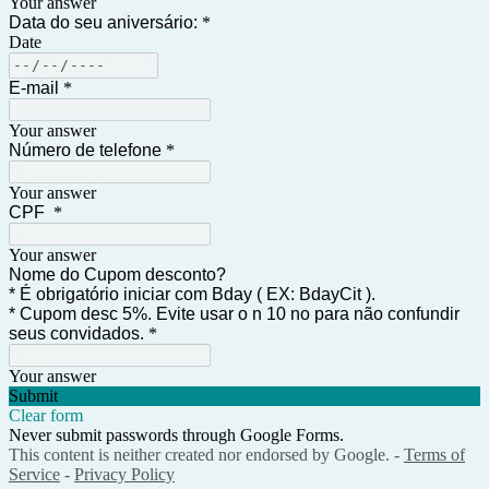
Your answer
Data do seu aniversário:
*
Date
E-mail
*
Your answer
Número de telefone
*
Your answer
CPF
*
Your answer
Nome do Cupom desconto?
* É obrigatório iniciar com Bday ( EX: BdayCit ).
* Cupom desc 5%. Evite usar o n 10 no para não confundir
seus convidados.
*
Your answer
Submit
Clear form
Never submit passwords through Google Forms.
This content is neither created nor endorsed by Google. -
Terms of
Service
-
Privacy Policy