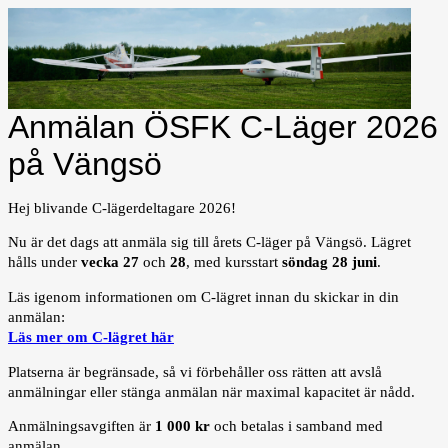
Anmälan ÖSFK C-Läger 2026
på Vängsö
Hej blivande C-lägerdeltagare 2026!
Nu är det dags att anmäla sig till årets C-läger på Vängsö. Lägret
hålls under
vecka 27
och
28
, med kursstart
söndag 28 juni
.
Läs igenom informationen om C-lägret innan du skickar in din
anmälan:
Läs mer om C-lägret här
Platserna är begränsade, så vi förbehåller oss rätten att avslå
anmälningar eller stänga anmälan när maximal kapacitet är nådd.
Anmälningsavgiften är
1 000 kr
och betalas i samband med
anmälan.