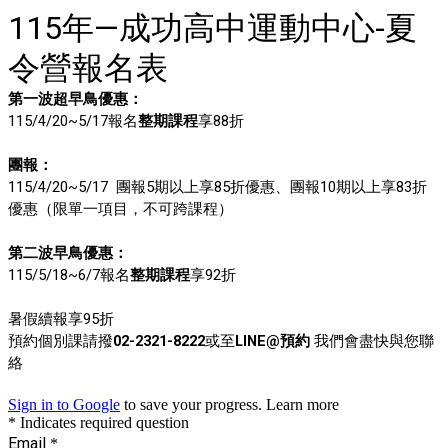
115年—成功高中運動中心-夏
令營報名表
第一波超早鳥優惠：
115/4/20~5/17報名
整期課程
享88折
團報：
115/4/20~5/17
團報5期以上享85折優惠、
團報10期以上享83折
優惠（限單一項目，不可跨課程）
第二波早鳥優惠：
115/5/18~6/7報名
整期課程
享92折
暑假續報享95折
預約個別課請撥
02-2321-8222
或至
LINE@預約
我們會盡快與您聯
絡
Sign in to Google
to save your progress.
Learn more
* Indicates required question
Email
*