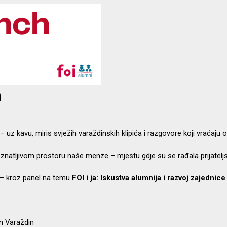
h
 kavu, miris svježih varaždinskih klipića i razgovore koji vraćaju os
ljivom prostoru naše menze – mjestu gdje su se rađala prijateljstva, 
 – kroz panel na temu
FOI i ja: Iskustva alumnija i razvoj zajednice
an Varaždin