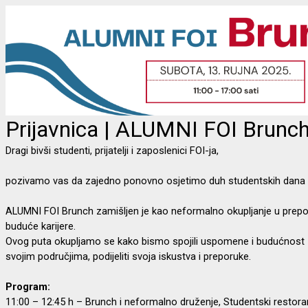
Prijavnica | ALUMNI FOI Brunc
Dragi bivši studenti, prijatelji i zaposlenici FOI-ja,
pozivamo vas da zajedno ponovno osjetimo duh studentskih dana – uz
ALUMNI FOI Brunch zamišljen je kao neformalno okupljanje u prepoznat
buduće karijere.
Ovog puta okupljamo se kako bismo spojili uspomene i budućnost
svojim područjima, podijeliti svoja iskustva i preporuke.
Program:
11:00 – 12:45 h – Brunch i neformalno druženje, Studentski restor