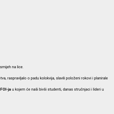
mijeh na lice.
raspravljalo o padu kolokvija, slavili položeni rokovi i planirale
 FOI-ja
u kojem će naši bivši studenti, danas stručnjaci i lideri u