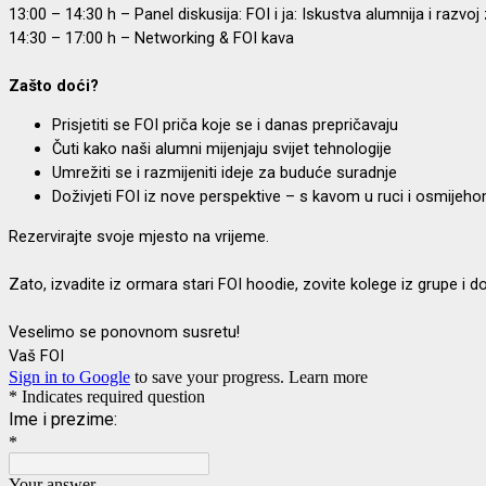
13:00 – 14:30 h – Panel diskusija: FOI i ja: Iskustva alumnija i razvoj 
14:30 – 17:00 h – Networking & FOI kava
Zašto doći?
Prisjetiti se FOI priča koje se i danas prepričavaju
Čuti kako naši alumni mijenjaju svijet tehnologije
Umrežiti se i razmijeniti ideje za buduće suradnje
Doživjeti FOI iz nove perspektive – s kavom u ruci i osmijeho
Rezervirajte svoje mjesto na vrijeme.
Zato, izvadite iz ormara stari FOI hoodie, zovite kolege iz grupe i d
Veselimo se ponovnom susretu!
Vaš FOI
Sign in to Google
to save your progress.
Learn more
* Indicates required question
Ime i prezime:
*
Your answer