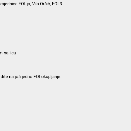
zajednice FOI-ja, Vila Oršić, FOI 3
m na licu
ođite na još jedno FOI okupljanje.