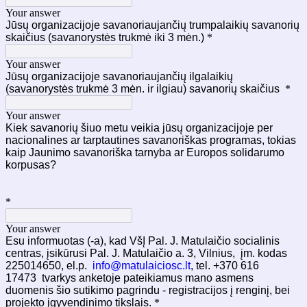
Your answer
Jūsų organizacijoje savanoriaujančių trumpalaikių savanorių
skaičius (savanorystės trukmė iki 3 mėn.)
*
Your answer
Jūsų organizacijoje savanoriaujančių ilgalaikių
(savanorystės trukmė 3 mėn. ir ilgiau) savanorių skaičius
*
Your answer
Kiek savanorių šiuo metu veikia jūsų organizacijoje per
nacionalines ar tarptautines savanoriškas programas, tokias
kaip Jaunimo savanoriška tarnyba ar Europos solidarumo
korpusas?
*
Your answer
Esu informuotas (-a), kad VšĮ Pal. J. Matulaičio socialinis
centras, įsikūrusi Pal. J. Matulaičio a. 3, Vilnius, įm. kodas
225014650, el.p.
info@matulaiciosc.lt
, tel.
+370 616
17473
tvarkys anketoje pateikiamus mano asmens
duomenis šio sutikimo pagrindu - registracijos į renginį, bei
projekto įgyvendinimo tikslais.
*