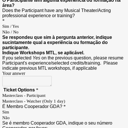
O Participante tem alguma experiência ou formação na
área?
Does the Participant have any Musical Theater/Acting
professional experience or training?
*
Sim / Yes
Não / No
Se respondeu que sim à pergunta anterior, indique
sucintamente qual a experiência ou formação do
participante.
Indique Workshops MTL, se aplicável.
If you selected
Yes
on the previous question, please resume
Participant's experience/selected credits/training.
Please
indicate previous MTL workshops, if applicable
Your answer
Ticket Options
*
Masterclass - Participant
Masterclass - Watcher (Only 1 day)
É Membro Cooperador GDA?
*
Sim
Não
Se é membro Cooperador GDA, indique o seu número