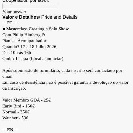
Cooperador, por favor:
Your answer
Valor e Detalhes
/
Price and
Details
==PT==
■ Masterclass Creating a Solo Show
Com Philip Himberg &
Pianista Acompanhador
Quando? 17 e 18 Julho 2026
Das 10h às 16
h
Onde? Lisboa (Local a anunciar)
Após submissão de formulário, cada inscrito será contactado por
email.
Em caso de desistência não é possível garantir a devolução do valor
da Inscrição.
Valor Membro GDA - 25€
Early Bird
- 150€
Normal - 350€
Watcher - 50€
==
EN
==