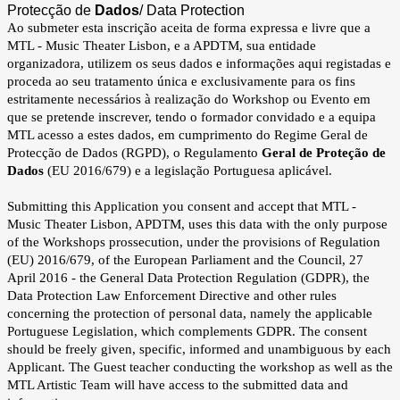
Protecção de
Dados
/ Data Protection
Ao submeter esta inscrição aceita de forma expressa e livre que a
MTL - Music Theater Lisbon, e a APDTM, sua entidade
organizadora, utilizem os seus dados e informações aqui registadas e
proceda ao seu tratamento única e exclusivamente para os fins
estritamente necessários à realização do Workshop ou Evento em
que se pretende inscrever,
tendo o formador convidado e a equipa
MTL acesso a estes dados,
em cumprimento do Regime Geral de
Protecção de Dados (RGPD), o
Regulamento
Geral de Proteção de
Dados
(EU 2016/679)
e a legislação Portuguesa aplicável.
Submitting this Application you consent and accept that MTL -
Music Theater Lisbon, APDTM, uses this data with the only purpose
of the Workshops prossecution, under the provisions of Regulation
(EU) 2016/679, of the European Parliament and the Council, 27
April 2016 - the General Data Protection Regulation (GDPR), the
Data Protection Law Enforcement Directive and other rules
concerning the protection of personal data, namely the applicable
Portuguese Legislation, which complements GDPR. The consent
should be freely given, specific, informed and unambiguous by each
Applicant. The Guest teacher conducting the workshop as well as the
MTL Artistic Team will have access to the submitted data and