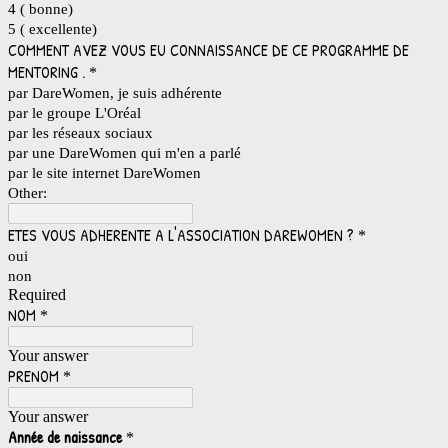
4 ( bonne)
5 ( excellente)
COMMENT AVEZ VOUS EU CONNAISSANCE DE CE PROGRAMME DE
MENTORING .
*
par DareWomen, je suis adhérente
par le groupe L'Oréal
par les réseaux sociaux
par une DareWomen qui m'en a parlé
par le site internet DareWomen
Other:
ETES VOUS ADHERENTE A L'ASSOCIATION DAREWOMEN ?
*
oui
non
Required
NOM
*
Your answer
PRENOM
*
Your answer
Année de naissance
*