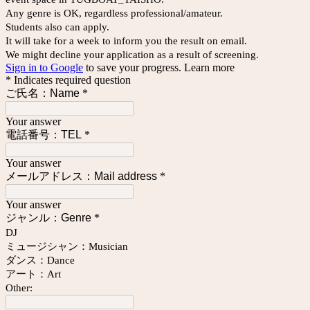
Any genre is OK, regardless professional/amateur.
Students also can apply.
It will take for a week to inform you the result on email.
We might decline your application as a result of screening.
Sign in to Google
to save your progress.
Learn more
* Indicates required question
ご氏名：Name
*
Your answer
電話番号：TEL
*
Your answer
メールアドレス：Mail address
*
Your answer
ジャンル：Genre
*
DJ
ミュージシャン：Musician
ダンス：Dance
アート：Art
Other: