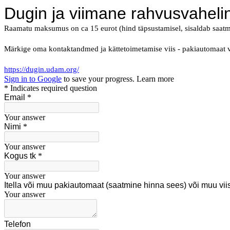
Dugin ja viimane rahvusvahelin
Raamatu maksumus on ca 15 eurot (hind täpsustamisel, sisaldab saatmist
Märkige oma kontaktandmed ja kättetoimetamise viis - pakiautomaat v
https://dugin.udam.org/
Sign in to Google
to save your progress.
Learn more
* Indicates required question
Email
*
Your answer
Nimi
*
Your answer
Kogus tk
*
Your answer
Itella või muu pakiautomaat (saatmine hinna sees) või muu vii
Your answer
Telefon