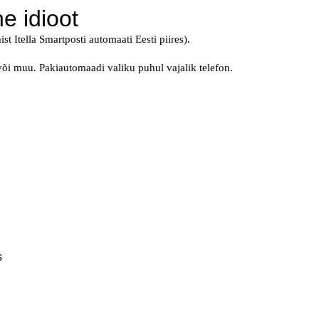
e idioot
 Itella Smartposti automaati Eesti piires).
õi muu. Pakiautomaadi valiku puhul vajalik telefon.
s