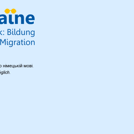
о німецькій мові.
glich.