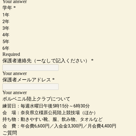
Your answer
学年
*
1年
2年
3年
4年
5年
6年
Required
保護者連絡先（ーなしで記入ください）
*
Your answer
保護者メールアドレス
*
Your answer
ポルベニル陸上クラブについて
練習日：毎週水曜日午後5時15分～6時30分
会 場：奈良県立橿原公苑陸上競技場（ほか）
持ち物：動きやすい靴、服、飲み物、タオルなど
会 費：年会費6,600円／入会金3,300円／月会費4,400円
ご質問