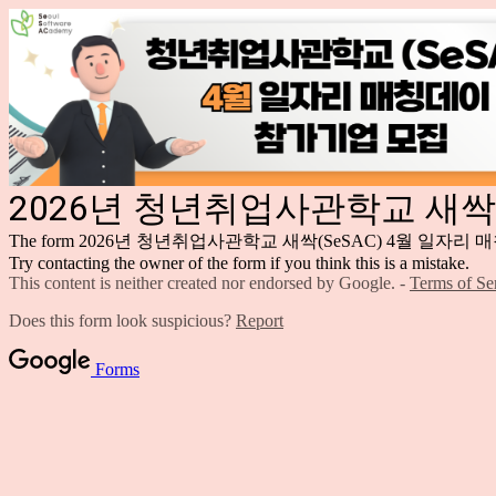
2026년 청년취업사관학교 새싹(
The form 2026년 청년취업사관학교 새싹(SeSAC) 4월 일자
Try contacting the owner of the form if you think this is a mistake.
This content is neither created nor endorsed by Google. -
Terms of Se
Does this form look suspicious?
Report
Forms