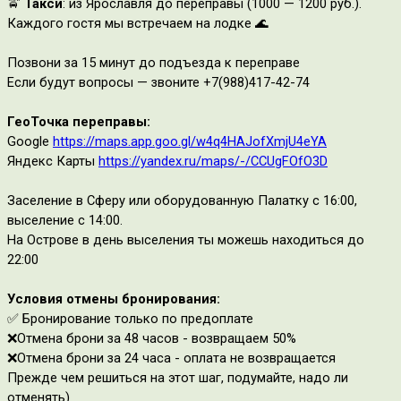
🚖
Такси
: из Ярославля до переправы (1000 — 1200 руб.).
Каждого гостя мы встречаем на лодке 🌊
Позвони за 15 минут до подъезда к переправе
Если будут вопросы — звоните +7(988)417-42-74
ГеоТочка переправы:
Google
https://maps.app.goo.gl/w4q4HAJofXmjU4eYA
Яндекс Карты
https://yandex.ru/maps/-/CCUgFOfO3D
Заселение в Сферу или оборудованную Палатку с 16:00,
выселение с 14:00.
На Острове в день выселения ты можешь находиться до
22:00
Условия отмены бронирования:
✅
Бронирование только по предоплате
❌
Отмена брони за 48 часов - возвращаем 50%
❌Отмена брони за 24 часа - оплата не возвращается
Прежде чем решиться на этот шаг, подумайте, надо ли
отменять)