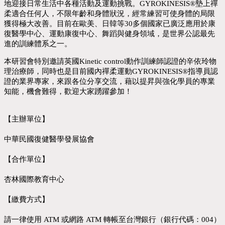
地迎接日常生活中各種活動及運動挑戰。
GYROKINESIS®
墊上禪
柔適合任何人，不限年齡和身體狀況，經常練習可使身體的局限
獲得極大改善。目前在歐美、日韓等
30
多個國家已廣泛應用於康
復醫學中心、運動康復中心、舞蹈與健身領域，是世界公認最先
進的訓練體系之一。
本研習會特別邀請英國
Kinetic control
動作訓練師認證的
辛依玲物
理
治療師，同時也是目前國內
禪柔運動
GYROKINESIS
®
指導員
認
證的業界專家，來跟各位分享交流，藉以提昇與強化學員的專業
知能，機會難得，歡迎大家踴躍參加！
【主辦單位】
中華民國復健醫學發展協會
【合作單位】
杏林國際教育中心
【繳費方式】
請一律使用 ATM 或網路 ATM 轉帳至台灣銀行（銀行代碼：004）