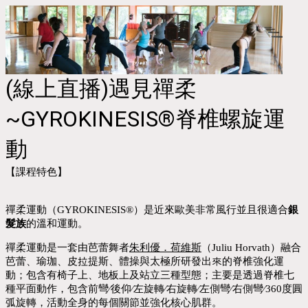
(線上直播)遇見禪柔
~GYROKINESIS®脊椎螺旋運
動
【課程特色】
禪柔運動（GYROKINESIS®）是近來歐美非常風行並且很適合
銀
髮族
的溫和運動。
禪柔運動
是一套由芭蕾舞者
朱利優．荷維斯
（
Juliu Horvath
）融合
芭蕾、瑜珈、皮拉提斯、體操與太極所研發出來的脊椎強化運
動；包含有椅子上、地板上及站立三種型態；主要是透過脊椎七
種平面動作，包含前彎
∕
後仰
∕
左旋轉
∕
右旋轉
∕
左側彎
∕
右側彎
∕
360
度圓
弧旋轉
，活動全身的每個關節並強化核心肌群。