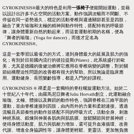
GYROKINESIS
®
最大的特色是利用
一張椅子
便能開始運動，並藉
以設計出許多不占空間的活動方案。動作強調流暢而不間斷、不
停留在同一姿勢過久，穩定的活動脊椎與週邊關節甚至是四肢，
融合了東方瑜珈和太極的精神與動作特性，搭配特有的呼吸節
律，
讓身體重新自然的動起來，而這套運動初期的名稱，便為
「舞者的瑜珈」
(
Yoga for dancer)
，而後才定名為
GYROKINESIS
®
。
這是一套學習以最省力的方式，達到身體最大的延展及肌力的強
化；有別於目前國內流行的彼拉提斯
(
Pilates)
，此系統盛行於歐
美，尤其是德國的復健治療將它應用在脊椎病變的調整，對於關
節結構壓迫性問題的改善都有很大的幫助。所以無論是臨床應
用、運動健身、長照樂齡指導，都是入門的好課程。
GYROKINESIS ®
禪柔是一套獨特的脊柱螺旋運動方法。始於二
十世紀八十年代，由羅馬尼亞舞者
Juliu Horvath
創立，此運動融合
瑜珈、太極、體操以及舞蹈的動作特色，強調脊椎在三維平面的
運動，並由脊椎連接到四肢，由內而外的力量和柔韌連接。透過
流暢且具節奏性的動作並搭配不同的呼吸方式，活動全身、刺激
神經系統、鍛煉與伸展各肌肉與肌筋膜、放鬆關節與舒展神經；
使得身體活動度、肌力與肌耐力增加，還可提升血液循環、改善
代謝、增進全身協調性等，讓身體更輕鬆、更靈活、更加無負擔