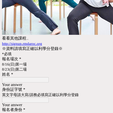
看看其他課程...
http://signup.rmdaroc.org
※資料請填寫正確以利學分登錄※
*必填
報名場次
*
8/16(日)第一場
8/23(日)第二場
姓名
*
Your answer
身份証字號
*
英文字母請大寫/請務必填寫正確以利學分登錄
Your answer
報名者身份
*