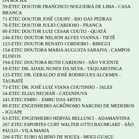
DA ROCHA
59-ETEC DOUTOR FRANCISCO NOGUEIRA DE LIMA - CASA
BRANCA
71-ETEC DOUTOR JOSÉ COURY - RIO DAS PEDRAS
78-ETEC DOUTOR JULIO CARDOSO - FRANCA
80-ETEC DOUTOR LUIZ CESAR COUTO - QUATÁ
246-ETEC DOUTOR NELSON ALVES VIANNA - TIETÊ
123-ETEC DOUTOR RENATO CORDEIRO - BIRIGUI
154-ETEC DOUTORA MARIA AUGUSTA SARAIVA - CAMPOS
ELISEOS
194-ETEC DOUTORA RUTH CARDOSO - SÃO VICENTE
19-ETEC DR. ADAIL NUNES DA SILVA - TAQUARITINGA
125-ETEC DR. GERALDO JOSÉ RODRIGUES ALCKMIN -
TAUBATÉ
73-ETEC DR. JOSÉ LUIZ VIANA COUTINHO - JALES
54-ETEC ELIAS NECHAR - CATANDUVA
241-ETEC EMBU - EMBU DAS ARTES
89-ETEC ENGENHEIRO AGRÔNOMO NARCISO DE MEDEIROS
- IGUAPE
63-ETEC ENGENHEIRO HERVAL BELLUSCI - ADAMANTINA
267-ETEC ESPORTES CURT WALTER OTTO BAUMGART - SÃO
PAULO - VILA MARIA
206-ETEC EURO ALBINO DE SOUZA - MOGI GUAÇU