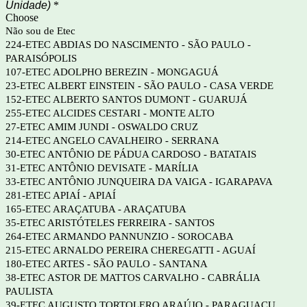
Unidade)
*
Choose
Não sou de Etec
224-ETEC ABDIAS DO NASCIMENTO - SÃO PAULO -
PARAISÓPOLIS
107-ETEC ADOLPHO BEREZIN - MONGAGUÁ
23-ETEC ALBERT EINSTEIN - SÃO PAULO - CASA VERDE
152-ETEC ALBERTO SANTOS DUMONT - GUARUJÁ
255-ETEC ALCIDES CESTARI - MONTE ALTO
27-ETEC AMIM JUNDI - OSWALDO CRUZ
214-ETEC ANGELO CAVALHEIRO - SERRANA
30-ETEC ANTÔNIO DE PÁDUA CARDOSO - BATATAIS
31-ETEC ANTÔNIO DEVISATE - MARÍLIA
33-ETEC ANTÔNIO JUNQUEIRA DA VAIGA - IGARAPAVA
281-ETEC APIAÍ - APIAÍ
165-ETEC ARAÇATUBA - ARAÇATUBA
35-ETEC ARISTÓTELES FERREIRA - SANTOS
264-ETEC ARMANDO PANNUNZIO - SOROCABA
215-ETEC ARNALDO PEREIRA CHEREGATTI - AGUAÍ
180-ETEC ARTES - SÃO PAULO - SANTANA
38-ETEC ASTOR DE MATTOS CARVALHO - CABRÁLIA
PAULISTA
39-ETEC AUGUSTO TORTOLERO ARAÚJO - PARAGUAÇU