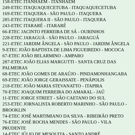
158-ETEC ITANHAÉM - ITANHAÉM
249-ETEC ITAQUAQUECETUBA - ITAQUAQUECETUBA
169-ETEC ITAQUERA - SÃO PAULO - ITAQUERA
285-ETEC ITAQUERA II - SÃO PAULO - ITAQUERA
243-ETEC ITARARÉ - ITARARÉ
66-ETEC JACINTO FERREIRA DE SÁ - OURINHOS
228-ETEC JARAGUÁ - SÃO PAULO - JARAGUÁ
221-ETEC JARDIM ÂNGELA - SÃO PAULO - JARDIM ÂNGELA
9-ETEC JOÃO BAPTISTA DE LIMA FIGUEIREDO - MOCOCA
67-ETEC JOÃO BELARMINO - AMPARO
287-ETEC JOÃO ELIAS MARGUTTI - SANTA CRUZ DAS
PALMEIRAS
68-ETEC JOÃO GOMES DE ARAÚJO - PINDAMONHANGABA
69-ETEC JOÃO JORGE GERAISSATE - PENÁPOLIS
218-ETEC JOÃO MARIA STEVANATTO - ITAPIRA
70-ETEC JOAQUIM FERREIRA DO AMARAL - JAÚ
11-ETEC JORGE STREET - SÃO CAETANO DO SUL
253-ETEC JORNALISTA ROBERTO MARINHO - SÃO PAULO -
BROOKLIN
74-ETEC JOSÉ MARTIMIANO DA SILVA - RIBEIRÃO PRETO
76-ETEC JOSÉ ROCHA MENDES - SÃO PAULO - VILA
PRUDENTE
14-ETEC JÚLIO DE MESQUITA - SANTO ANDRÉ