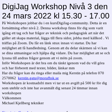
DigiJag Workshop Nivå 3 den
24 mars 2022 kl 15.30 - 17.00
På Workshopen jobbar du i en kursDigiJag-community. Detta är en
fortsättning efter nivå 2. Denna workshop finns för dig som varit
igång ett tag och har frågor av teknisk och pedagogisk art när det
gäller att skapa material, lägga till flera sidor, jobba med källkod . Vi
träffas på Zoom. Du får en länk strax innan vi startar. Du har
möjlighet att få handledning. Genom att du delar skärmen så vi kan
se dina utmaningar och hjälpa dig vidare. Du har möjlighet att se och
lyssna till andras frågor genom att vi möts på zoom.
Inför Workshopen är det bra om du tänkt igenom vad du vill göra
och har förberett med texter, bilder, länkar mm
Har du frågor kan du ringa eller maila mig Kerstin på telefon 070
2570062
kerstin.gatu@morafhsk.se
Workshopen är kostnadsfri men vi tar ut en avgift på 500 kr för dig
som uteblir och inte har avanmält dig senast 24 timmar innan
workshopen
Välkommen
Michael Kjellberg tekniker