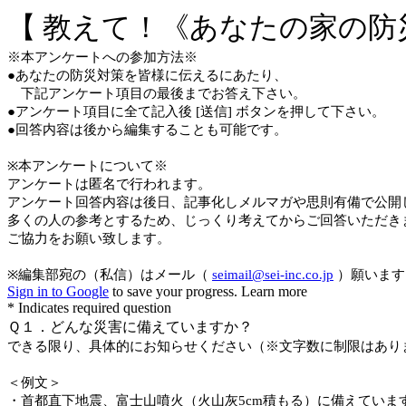
【 教えて！《あなたの家の防
※本アンケートへの参加方法※
●あなたの防災対策を皆様に伝えるにあたり、
下記アンケート項目の最後までお答え下さい。
●アンケート項目に全て記入後 [送信] ボタンを押して下さい。
●回答内容は後から編集することも可能です。
※本アンケートについて※
アンケートは匿名で行われます。
アンケート回答内容は後日、記事化しメルマガや思則有備で公開
多くの人の参考とするため、じっくり考えてからご回答いただき
ご協力をお願い致します。
※編集部宛の（私信）はメール（
seimail@sei-inc.co.jp
）願います
Sign in to Google
to save your progress.
Learn more
* Indicates required question
Ｑ１．どんな災害に備えていますか？
できる限り、具体的にお知らせください（※文字数に制限はあり
＜例文＞
・首都直下地震、富士山噴火（火山灰5cm積もる）に備えていま