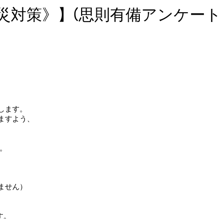
災対策》】(思則有備アンケート
します。
ますよう、
。
ません）
す。