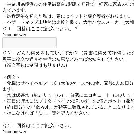
・神奈川県横浜市の住宅街高台2階建て戸建て一軒家に家族5人で
えています。
・最近定年を迎えた私は、家にはペットと要介護者がおります。
・ハザードマップ上地盤は比較的良く、大手ハウスメーカー(大和
Ｑ１．回答はここに記入下さい。
*
Your answer
Ｑ２．どんな備えをしていますか？（災害に備えて準備した
災害に役立つ道具や生活の知恵などあればお知らせください。
（※文字数に制限はありません）
＜例文＞
・食糧はサバイバルフーズ（大缶8ケース=480食、家族5人3
ます。
・水は保存水（約24リットル）、自宅にエコキュート（140リ
・毎日の貯水にはブリタ（ドイツの浄水器）を2個とポット（象
（約1日分）の「飲み水」が確実に確保されていることになりま
・特になければ「なし」等と記入ください。
Ｑ２．回答はここに記入下さい。
Your answer