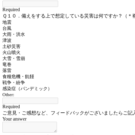
Required
Ｑ１０．備えをする上で想定している災害は何ですか？（＊
地震
台風
大雨・洪水
津波
土砂災害
火山噴火
大雪・雪崩
竜巻
落雷
食糧危機・飢饉
戦争・紛争
感染症（パンデミック）
Other:
Required
ご意見・ご感想など、フィードバックがございましたらご記
Your answer