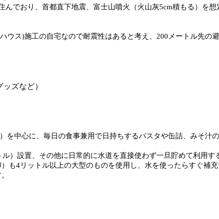
住んでおり、首都直下地震、富士山噴火（火山灰5cm積もる）を想
ハウス)施工の自宅なので耐震性はあると考え、200メートル先の
グッズなど）
0日分）を中心に、毎日の食事兼用で日持ちするパスタや缶詰、みそ
ットル）設置、その他に日常的に水道を直接使わず一旦貯めて利用す
印）も4リットル以上の大型のものを使用し、水を使ったらすぐ補充
す。