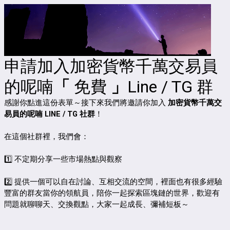
申請加入加密貨幣千萬交易員
的呢喃
「
免費
」
Line / TG 群
感謝你點進這份表單～接下來我們將邀請你加入
加密貨幣千萬交
易員的呢喃 LINE / TG
社群
！
在這個社群裡，我們會：
1️⃣ 不定期分享一些市場熱點與觀察
2️⃣ 提供一個可以自在討論、互相交流的空間，裡面也有很多經驗
豐富的群友當你的領航員，陪你一起探索區塊鏈的世界，歡迎有
問題就聊聊天、交換觀點，大家一起成長、彌補短板～