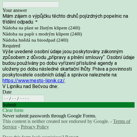
Your answer
Mám zájem o výpůjčku těchto druhů pojízdných popelnic na
třídění odpadu:
*
Nádoba na plast se žlutým klipem (240l)
Nádoba na papír s modrým klipem (240l)
Nádoba hnědá na bioodpad (240l)
Required
Výše uvedené osobní údaje jsou poskytovány zákonným
způsobem z důvodu „přípravy a plnění smlouvy“. Osobní údaje
budou používány po dobu vyřízení příslušné agendy a
uloženy po dobu následné skartační lhůty. Práva a povinnosti
poskytovatele osobních údajů a správce naleznete na:
https://www.mesto-lipnik.cz/
.
V Lipníku nad Bečvou dne:.
Date
Submit
Clear form
Never submit passwords through Google Forms.
This content is neither created nor endorsed by Google. -
Terms of
Service
-
Privacy Policy