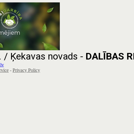
 / Ķekavas novads -
DALĪBAS R
lv
rvice
-
Privacy Policy