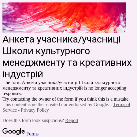
Анкета учасника/учасниці
Школи культурного
менеджменту та креативних
індустрій
The form Анкета учасника/учасниці Школи культурного
менеджменту та креативних індустрій is no longer accepting
responses.
Try contacting the owner of the form if you think this is a mistake.
This content is neither created nor endorsed by Google. -
Terms of
Service
-
Privacy Policy
Does this form look suspicious?
Report
Forms