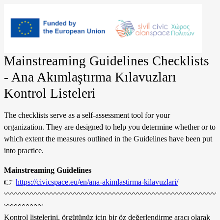
Mainstreaming Guidelines Checklists
- Ana Akımlaştırma Kılavuzları
Kontrol Listeleri
The checklists serve as a self-assessment tool for your
organization.
They are designed to help you determine whether or to
which extent the measures outlined in the Guidelines have been put
into practice.
Mainstreaming
Guidelines
👉
https://civicspace.eu/en/ana-akimlastirma-kilavuzlari/
〰️
〰️
〰️
〰️
〰️
〰️
〰️
〰️
〰️
〰️
〰️
〰️
〰️
〰️
〰️
〰️
〰️
〰️
〰️
〰️
〰️
〰️
〰️
〰️
〰️
〰️
〰️
〰️
〰️
〰️
〰️
〰️
Kontrol listelerini, örgütünüz için bir öz değerlendirme aracı olarak